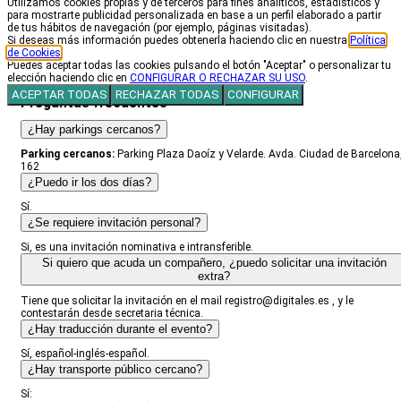
Utilizamos cookies propias y de terceros para fines analíticos, estadísticos y
para mostrarte publicidad personalizada en base a un perfil elaborado a partir
de tus hábitos de navegación (por ejemplo, páginas visitadas).
607 76 42 19
Si deseas más información puedes obtenerla haciendo clic en nuestra
Política
de Cookies
.
Puedes aceptar todas las cookies pulsando el botón "Aceptar" o personalizar tu
elección haciendo clic en
CONFIGURAR O RECHAZAR SU USO
.
registro@digitales.es
ACEPTAR TODAS
RECHAZAR TODAS
CONFIGURAR
Preguntas frecuentes
¿Hay parkings cercanos?
Parking cercanos:
Parking Plaza Daoíz y Velarde. Avda. Ciudad de Barcelona
162
¿Puedo ir los dos días?
Sí.
¿Se requiere invitación personal?
Si, es una invitación nominativa e intransferible.
Si quiero que acuda un compañero, ¿puedo solicitar una invitación
extra?
Tiene que solicitar la invitación en el mail registro@digitales.es , y le
contestarán desde secretaria técnica.
¿Hay traducción durante el evento?
Sí, español-inglés-español.
¿Hay transporte público cercano?
Sí: