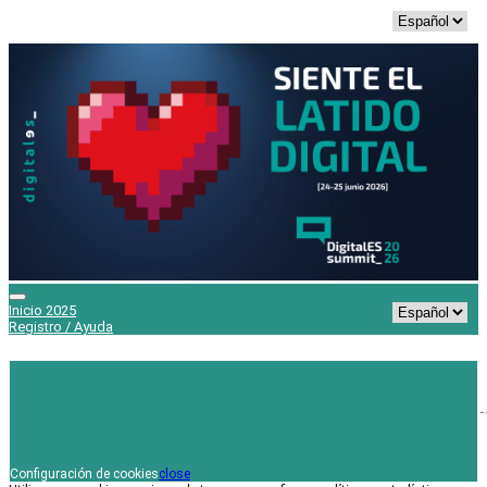
Inicio 2025
Registro / Ayuda
/
Ayuda / Contacto
Contacto
Configuración de cookies
close